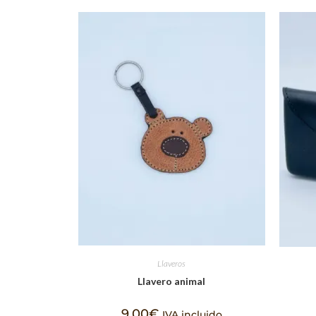
Llaveros
Llavero animal
9,00
€
IVA incluido