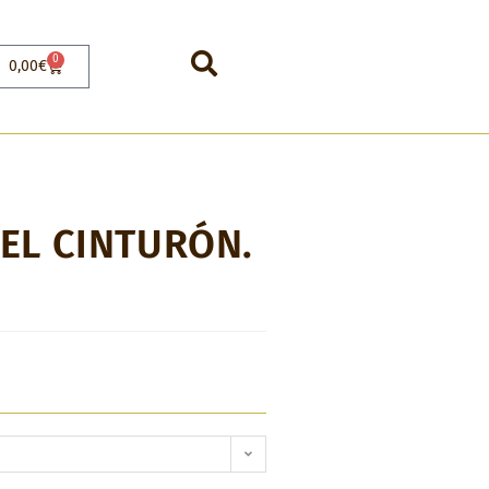
0
0,00
€
EL CINTURÓN.