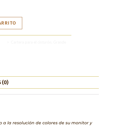
ARRITO
ros
>
Cartera para el cinturón. Grande
 (0)
 a la resolución de colores de su monitor y