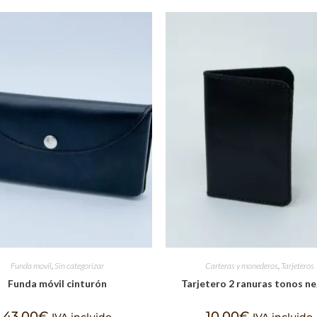
Funda movil
,
Sin categorizar
Carteras y monederos
,
Tarjeteros
Funda móvil cinturón
Tarjetero 2 ranuras tonos n
43,00
€
10,00
€