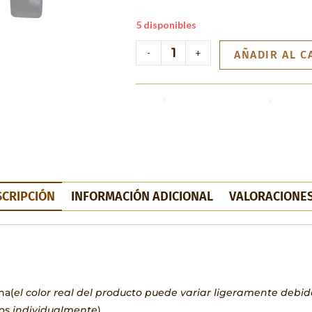
5 disponibles
-
+
AÑADIR AL C
Inicio
>
Carteras y monederos
>
Monede
SCRIPCIÓN
INFORMACIÓN ADICIONAL
VALORACIONES
na(
el color real del producto puede variar ligeramente debido
dos individualmente
).