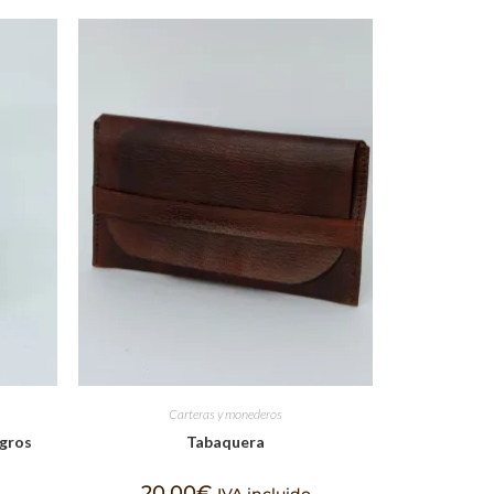
Carteras y monederos
egros
Tabaquera
20,00
€