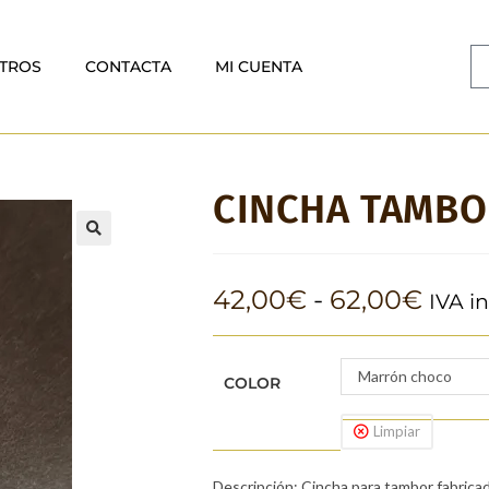
TROS
CONTACTA
MI CUENTA
CINCHA TAMBO
🔍
42,00
€
-
62,00
€
IVA i
Marrón choco
COLOR
Limpiar
Descripción: Cincha para tambor fabricad