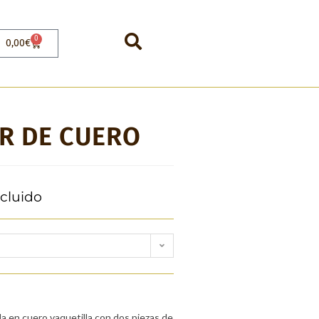
0
0,00
€
R DE CUERO
ncluido
a en cuero vaquetilla con dos piezas de