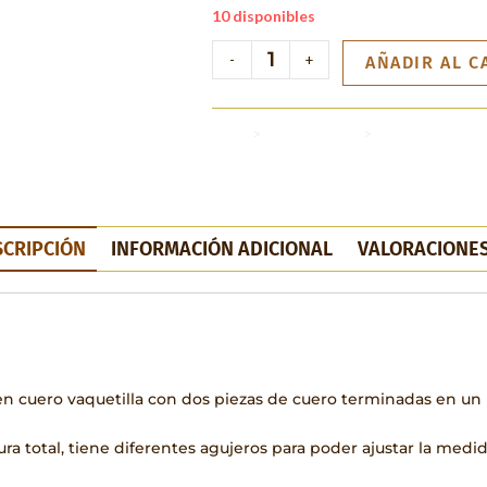
10 disponibles
-
+
AÑADIR AL C
Inicio
>
Semana Santa
>
Cinchas Instrum
SCRIPCIÓN
INFORMACIÓN ADICIONAL
VALORACIONES
en cuero vaquetilla con dos piezas de cuero terminadas en u
ra total, tiene diferentes agujeros para poder ajustar la medi