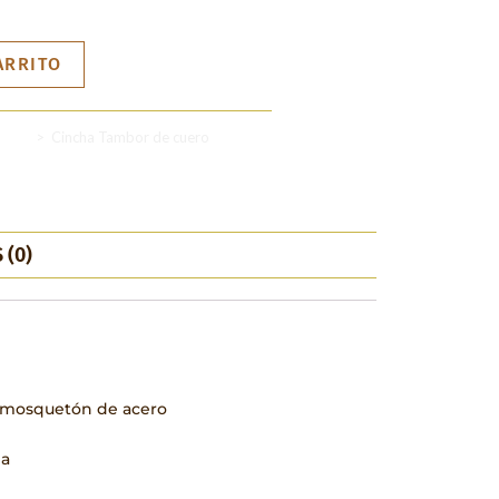
ARRITO
entos
>
Cincha Tambor de cuero
 (0)
n mosquetón de acero
da