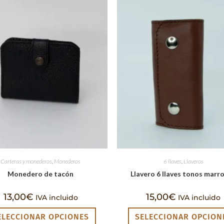
Carteras y monederos
,
Monederos
6 llaves
,
Llaveros
Monedero de tacón
Llavero 6 llaves tonos marr
13,00
€
15,00
€
IVA incluido
IVA incluido
ELECCIONAR OPCIONES
SELECCIONAR OPCION