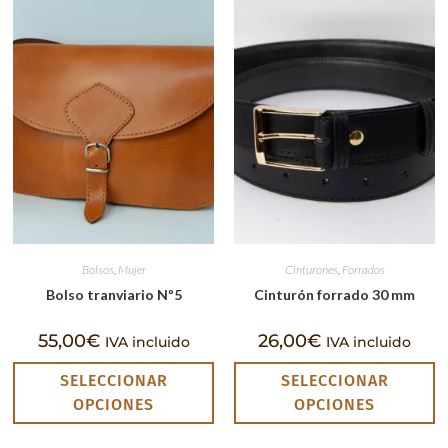
Bolsos
,
Mujer
Cinturones
,
Forrados
Bolso tranviario Nº5
Cinturón forrado 30 mm
55,00
€
26,00
€
IVA incluido
IVA incluido
SELECCIONAR
SELECCIONAR
OPCIONES
OPCIONES