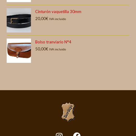
Cinturón vaquetilla 30mm
20,00
€
IVA incluido
Bolso tranviario N°4
50,00
€
IVA incluido