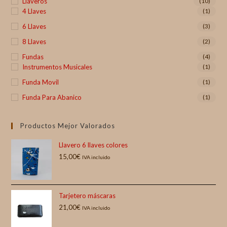
Llaveros
(10)
4 Llaves
(1)
6 Llaves
(3)
8 Llaves
(2)
Fundas
(4)
Instrumentos Musicales
(1)
Funda Movil
(1)
Funda Para Abanico
(1)
Productos Mejor Valorados
Llavero 6 llaves colores
15,00
€
IVA incluido
Tarjetero máscaras
21,00
€
IVA incluido