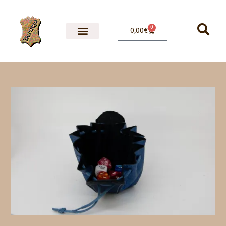
0
0,00
€