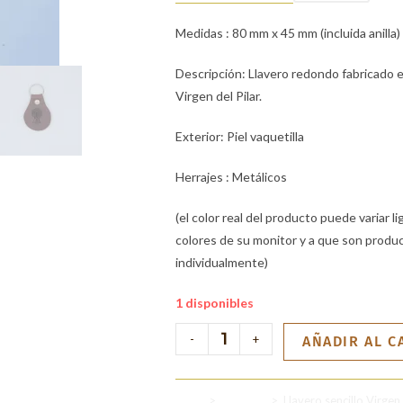
Medidas : 80 mm x 45 mm (incluida anilla)
Descripción: Llavero redondo fabricado en
Virgen del Pilar.
Exterior: Piel vaquetilla
Herrajes : Metálicos
(el color real del producto puede variar 
colores de su monitor y a que son produc
individualmente)
1 disponibles
-
+
AÑADIR AL C
Inicio
>
Llaveros
>
Llavero sencillo Virgen 