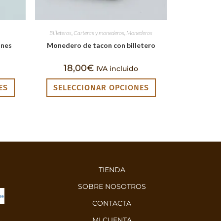
Billeteros
,
Carteras y monederos
,
Monederos
ones
Monedero de tacon con billetero
18,00
€
IVA incluido
ES
SELECCIONAR OPCIONES
TIENDA
SOBRE NOSOTROS
CONTACTA
MI CUENTA