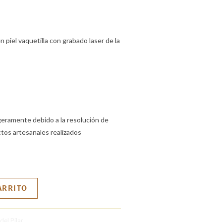
 piel vaquetilla con grabado laser de la
ligeramente debido a la resolución de
tos artesanales realizados
ARRITO
del Pilar