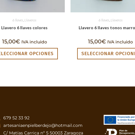
6 llaves
,
Llaveros
6 llaves
,
Llaveros
Llavero 6 llaves colores
Llavero 6 llaves tonos marr
15,00
€
15,00
€
IVA incluido
IVA incluido
ELECCIONAR OPCIONES
SELECCIONAR OPCION
679 52 33 92
artesaniaenpielberdejo@hotmail.com
C/ Matías Carrica nº 5 50003 Zaragoza