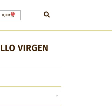
0
0,00
€
LLO VIRGEN