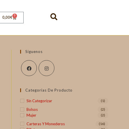
0
0,00
€
Siguenos
Categorías De Producto
Sin Categorizar
(1)
Bolsos
(2)
Mujer
(2)
Carteras Y Monederos
(16)