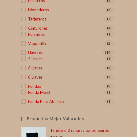
Billeteros
(5)
Monederos
(6)
Tarjeteros
(7)
Cinturones
(4)
Forrados
(1)
Vaquetilla
(2)
Llaveros
(10)
4 Llaves
(1)
6 Llaves
(3)
8 Llaves
(2)
Fundas
(3)
Funda Movil
(1)
Funda Para Abanico
(1)
Productos Mejor Valorados
Tarjetero 2 ranuras tonos negros